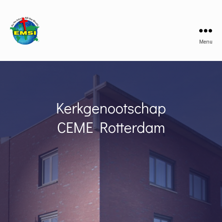
Menu
鹿
特
丹
基
督
Kerkgenootschap
教
生
CEME Rotterdam
命
堂
Kerkgenootschap
CEME
Rotterdam