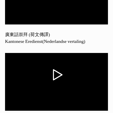
廣東話崇拜 (荷文傳譯)
Kantonese Eredienst(Nederlandse vertaling)